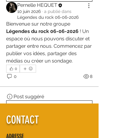
Pernelle HEQUET
10 juin 2026
·
a publié dans
Légendes du rock 06-06-2026
Bienvenue sur notre groupe 
Légendes du rock 06-06-2026
 ! Un 
espace où nous pouvons discuter et 
partager entre nous. Commencez par 
publier vos idées, partager des 
médias ou créer un sondage.
0
0
8
Post suggéré
Rejoindre
CONTACT
Pernelle HEQUET
16 avril 2025
·
a publié dans
Groupe de Pernelle Coach vocal
ADRESSE
Bienvenue dans le groupe ! Vous 