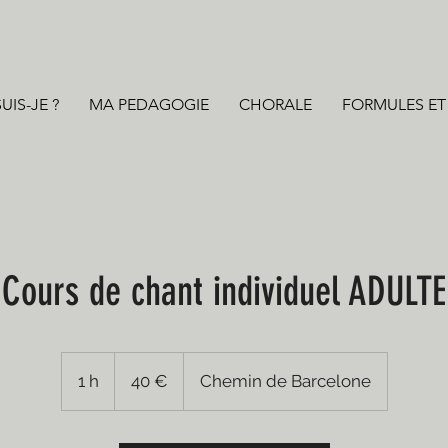
UIS-JE ?
MA PEDAGOGIE
CHORALE
FORMULES ET 
Cours de chant individuel ADULTE
40
euros
1 h
1
40 €
Chemin de Barcelone