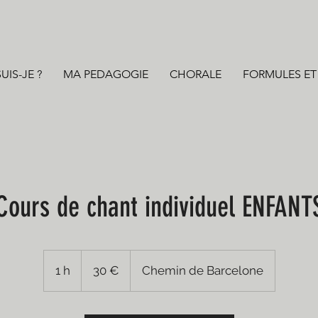
UIS-JE ?
MA PEDAGOGIE
CHORALE
FORMULES ET 
Cours de chant individuel ENFANT
30
euros
1 h
1
30 €
Chemin de Barcelone